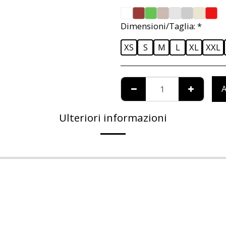
Dimensioni/Taglia:
*
XS
S
M
L
XL
XXL
A
Ulteriori informazioni